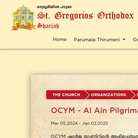
a-cp-`q-an-bnse ]-cp-a-e
St. Gregorios Orthodox
Sharjah
Home
Parumala Thirumeni
O
THE CHURCH
ORGANIZATIONS
OCYM - Al Ain Pilgri
Mar 05,2024 - Jan 02,2025
OCYM ഷാർജ യൂണിറ്റിന്റെ ആഭിമുഖ്യത