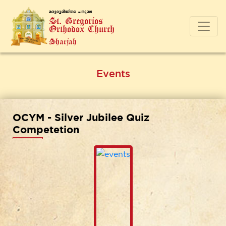
a-cp-`q-an-bnse ]-cp-a-e
St. Gregorios
Orthodox Church
Sharjah
Events
OCYM - Silver Jubilee Quiz
Competetion